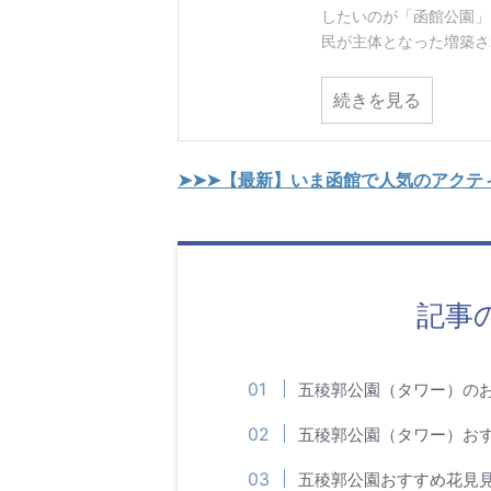
したいのが「函館公園」 
民が主体となった増築され
続きを見る
➤➤➤【最新】いま函館で人気のアクテ
記事
五稜郭公園（タワー）の
五稜郭公園（タワー）お
五稜郭公園おすすめ花見