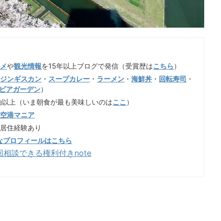
ルメ
や
観光情報
を15年以上ブログで発信（受賞歴は
こちら
）
（
ジンギスカン
・
スープカレー
・
ラーメン
・
海鮮丼
・
回転寿司
・
ビアガーデン
）
泊以上（いま朝食が最も美味しいのは
ここ
）
歳空港マニア
も居住経験あり
なプロフィールはこちら
回相談できる権利付きnote