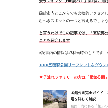
景ランキング（HIS調べ）」第1位に選
函館市内どこからでも比較的アクセス
むべきスポットの一つと言えるでしょ
と言うわけでこの記事では、「五稜郭公
ことを紹介します
※記事内の情報は取材当時のものです。
➤➤➤五稜郭公園リーフレットをダウンロ
▼子連れファミリーの方は「函館公園
函館公園完全ガイド！
場を詳しく解説
函館市内にある「桜」の