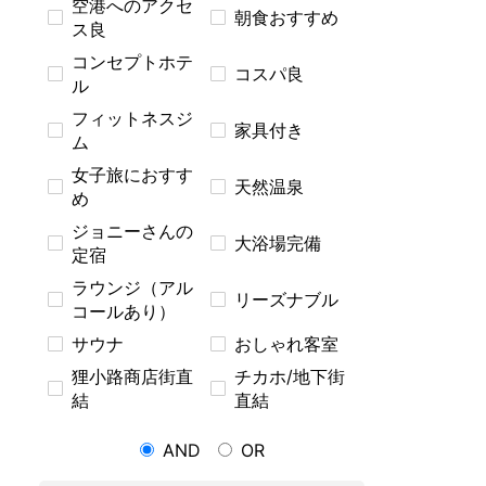
空港へのアクセ
朝食おすすめ
ス良
コンセプトホテ
コスパ良
ル
フィットネスジ
家具付き
ム
女子旅におすす
天然温泉
め
ジョニーさんの
大浴場完備
定宿
ラウンジ（アル
リーズナブル
コールあり）
サウナ
おしゃれ客室
狸小路商店街直
チカホ/地下街
結
直結
AND
OR