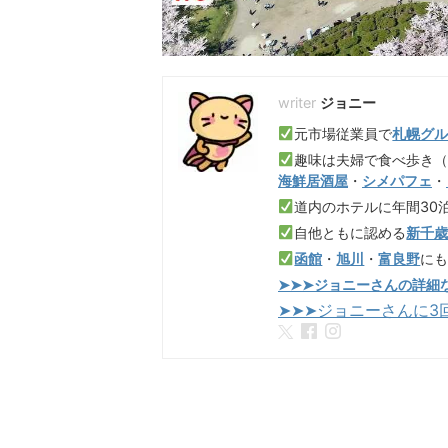
ジョニー
元市場従業員で
札幌グ
趣味は夫婦で食べ歩き
海鮮居酒屋
・
シメパフェ
・
道内のホテルに年間30
自他ともに認める
新千
函館
・
旭川
・
富良野
に
➤➤➤ジョニーさんの詳細
➤➤➤ジョニーさんに3