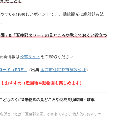
ばれたことも
しやすいのも嬉しいポイントで、、函館観光に絶対組み込
う。
園」&「五稜郭タワー」の見どころや覚えておくと役立つ
最新情報は
公式サイト
をご確認ください
ード（PDF）
（出典:
函館市住宅都市施設公社
）
」もおすすめ（遊園地や動物園も楽しめます）
こどものくに&動物園の見どころや花見見頃時期・駐車
名所といえば「五稜郭公園」が有名ですが、個人的におすすめ