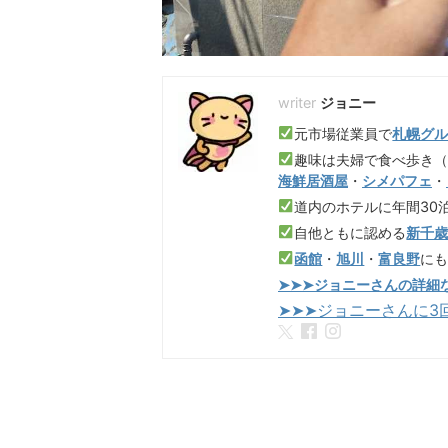
ジョニー
元市場従業員で
札幌グ
趣味は夫婦で食べ歩き
海鮮居酒屋
・
シメパフェ
・
道内のホテルに年間30
自他ともに認める
新千
函館
・
旭川
・
富良野
に
➤➤➤ジョニーさんの詳細
➤➤➤ジョニーさんに3