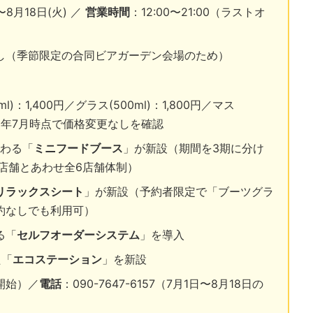
〜8月18日(火) ／
営業時間
：12:00〜21:00（ラストオ
し（季節限定の合同ビアガーデン会場のため）
ml)：1,400円／グラス(500ml)：1,800円／マス
※2026年7月時点で価格変更なしを確認
替わる「
ミニフードブース
」が新設（期間を3期に分け
店舗とあわせ全6店舗体制）
リラックスシート
」が新設（予約者限定で「ブーツグラ
約なしでも利用可）
る「
セルフオーダーシステム
」を導入
た「
エコステーション
」を新設
開始）／
電話
：090-7647-6157（7月1日〜8月18日の