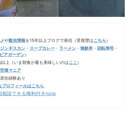
ルメ
や
観光情報
を15年以上ブログで発信（受賞歴は
こちら
）
（
ジンギスカン
・
スープカレー
・
ラーメン
・
海鮮丼
・
回転寿司
・
ビアガーデン
）
泊以上（いま朝食が最も美味しいのは
ここ
）
歳空港マニア
も居住経験あり
なプロフィールはこちら
回相談できる権利付きnote