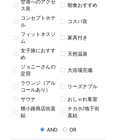
空港へのアクセ
朝食おすすめ
ス良
コンセプトホテ
コスパ良
ル
フィットネスジ
家具付き
ム
女子旅におすす
天然温泉
め
ジョニーさんの
大浴場完備
定宿
ラウンジ（アル
リーズナブル
コールあり）
サウナ
おしゃれ客室
狸小路商店街直
チカホ/地下街
結
直結
AND
OR