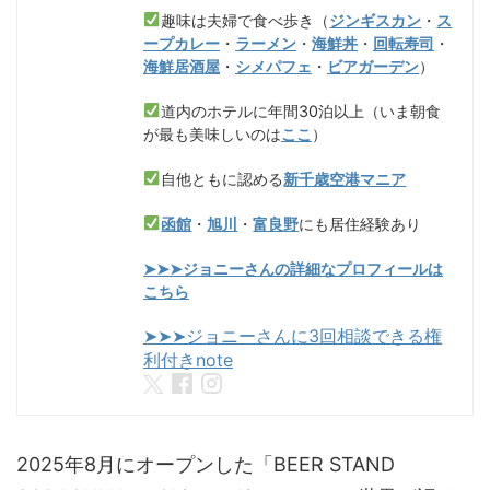
趣味は夫婦で食べ歩き（
ジンギスカン
・
ス
ープカレー
・
ラーメン
・
海鮮丼
・
回転寿司
・
海鮮居酒屋
・
シメパフェ
・
ビアガーデン
）
道内のホテルに年間30泊以上（いま朝食
が最も美味しいのは
ここ
）
自他ともに認める
新千歳空港マニア
函館
・
旭川
・
富良野
にも居住経験あり
➤➤➤ジョニーさんの詳細なプロフィールは
こちら
➤➤➤ジョニーさんに3回相談できる権
利付きnote
2025年8月にオープンした「BEER STAND