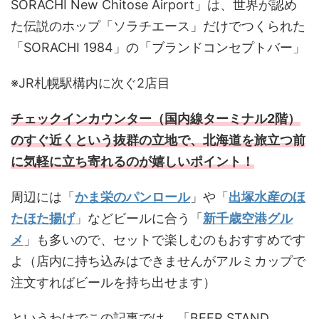
SORACHI New Chitose Airport」は、世界が認め
た伝説のホップ「ソラチエース」だけでつくられた
「SORACHI 1984」の「ブランドコンセプトバー」
※JR札幌駅構内に次ぐ2店目
チェックインカウンター（国内線ターミナル2階）
のすぐ近くという抜群の立地で、北海道を旅立つ前
に気軽に立ち寄れるのが嬉しいポイント！
周辺には「
かま栄のパンロール
」や「
出塚水産のほ
たほた揚げ
」などビールに合う「
新千歳空港グル
メ
」も多いので、セットで楽しむのもおすすめです
よ（店内に持ち込みはできませんがアルミカップで
注文すればビールを持ち出せます）
というわけでこの記事では、「BEER STAND