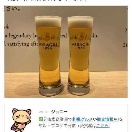
ジョニー
元市場従業員で
札幌グルメ
や
観光情報
を15
年以上ブログで発信（受賞歴は
こちら
）