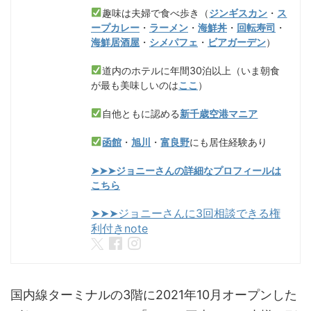
趣味は夫婦で食べ歩き（
ジンギスカン
・
ス
ープカレー
・
ラーメン
・
海鮮丼
・
回転寿司
・
海鮮居酒屋
・
シメパフェ
・
ビアガーデン
）
道内のホテルに年間30泊以上（いま朝食
が最も美味しいのは
ここ
）
自他ともに認める
新千歳空港マニア
函館
・
旭川
・
富良野
にも居住経験あり
➤➤➤ジョニーさんの詳細なプロフィールは
こちら
➤➤➤ジョニーさんに3回相談できる権
利付きnote
国内線ターミナルの3階に2021年10月オープンした