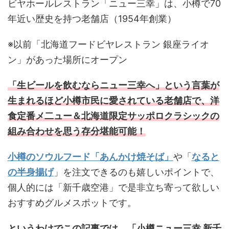
ビヤホールレストラン「ニュー三幸」は、小樽で70
年近い歴史を持つ老舗店（1954年創業）
※以前「北海道フードビヤレストラン 銀座ライオ
ン」があった場所にオープン
「生ビールを飲むならニュー三幸へ」という言葉が
生まれるほど小樽市民に愛されている老舗店で、洋
食定番メ二ュー＆北海道限定サッポロクラシックの
組み合わせを思う存分堪能可能！
小樽のソウルフード「あんかけ焼そば」
や「
なると
の半身揚げ
」を注文できるのも嬉しいポイントで、
個人的には「新千歳空港」で是非立ち寄って欲しい
おすすめグルメスポットです。
というわけでこの記事では、「小樽ニュー三幸 新千