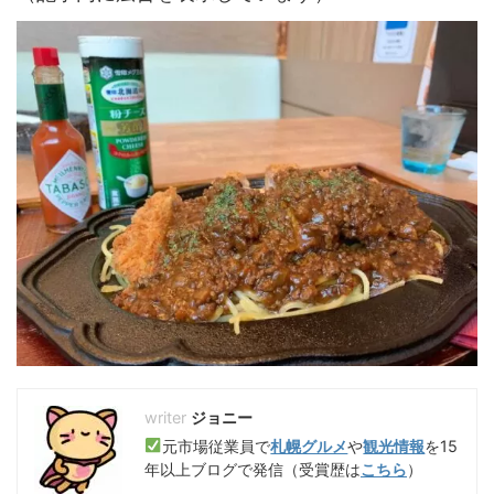
ジョニー
元市場従業員で
札幌グルメ
や
観光情報
を15
年以上ブログで発信（受賞歴は
こちら
）