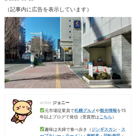
（記事内に広告を表示しています）
ジョニー
元市場従業員で
札幌グルメ
や
観光情報
を15
年以上ブログで発信（受賞歴は
こちら
）
趣味は夫婦で食べ歩き（
ジンギスカン
・
ス
ープカレー
・
ラーメン
・
海鮮丼
・
回転寿司
・