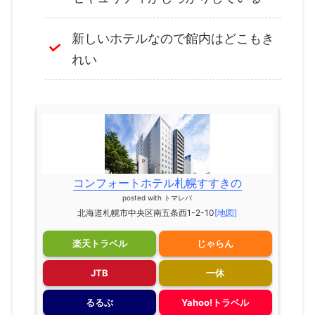
新しいホテルなので館内はどこもき
れい
コンフォートホテル札幌すすきの
posted with
トマレバ
北海道札幌市中央区南五条西1-2-10
[地図]
楽天トラベル
じゃらん
JTB
一休
るるぶ
Yahoo!トラベル