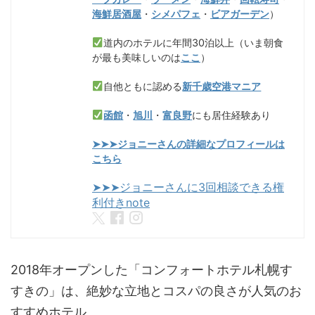
海鮮居酒屋
・
シメパフェ
・
ビアガーデン
）
道内のホテルに年間30泊以上（いま朝食
が最も美味しいのは
ここ
）
自他ともに認める
新千歳空港マニア
函館
・
旭川
・
富良野
にも居住経験あり
➤➤➤ジョニーさんの詳細なプロフィールは
こちら
➤➤➤ジョニーさんに3回相談できる権
利付きnote
2018年オープンした「コンフォートホテル札幌す
すきの」は、絶妙な立地とコスパの良さが人気のお
すすめホテル。