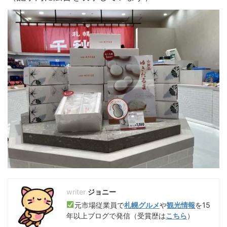
ジョニー
元市場従業員で
札幌グルメ
や
観光情報
を15
年以上ブログで発信（受賞歴は
こちら
）