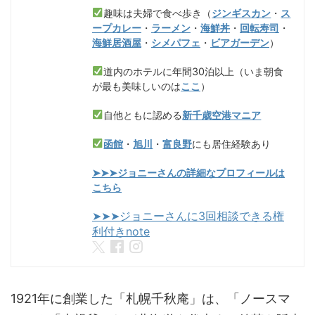
趣味は夫婦で食べ歩き（
ジンギスカン
・
ス
ープカレー
・
ラーメン
・
海鮮丼
・
回転寿司
・
海鮮居酒屋
・
シメパフェ
・
ビアガーデン
）
道内のホテルに年間30泊以上（いま朝食
が最も美味しいのは
ここ
）
自他ともに認める
新千歳空港マニア
函館
・
旭川
・
富良野
にも居住経験あり
➤➤➤ジョニーさんの詳細なプロフィールは
こちら
➤➤➤ジョニーさんに3回相談できる権
利付きnote
1921年に創業した「札幌千秋庵」は、「ノースマ