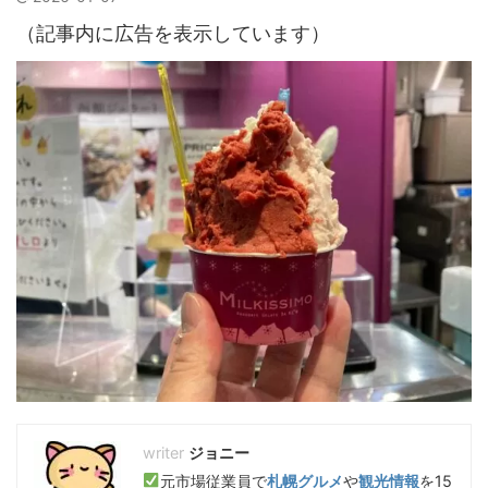
（記事内に広告を表示しています）
ジョニー
元市場従業員で
札幌グルメ
や
観光情報
を15