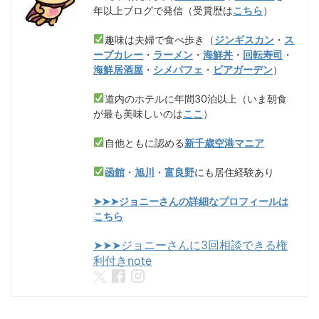
年以上ブログで発信（受賞歴は
こちら
）
趣味は夫婦で食べ歩き（
ジンギスカン
・
ス
ープカレー
・
ラーメン
・
海鮮丼
・
回転寿司
・
海鮮居酒屋
・
シメパフェ
・
ビアガーデン
）
道内のホテルに年間30泊以上（いま朝食
が最も美味しいのは
ここ
）
自他ともに認める
新千歳空港マニア
函館
・
旭川
・
富良野
にも居住経験あり
➤➤➤ジョニーさんの詳細なプロフィールは
こちら
➤➤➤ジョニーさんに3回相談できる権
利付きnote