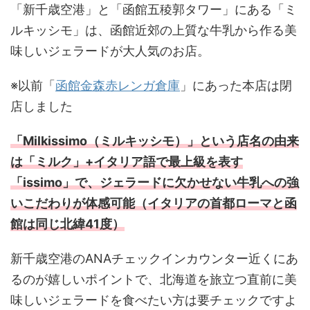
「新千歳空港」と「函館五稜郭タワー」にある「ミ
ルキッシモ」は、函館近郊の上質な牛乳から作る美
味しいジェラードが大人気のお店。
※以前「
函館金森赤レンガ倉庫
」にあった本店は閉
店しました
「Milkissimo（ミルキッシモ）」という店名の由来
は「ミルク」+イタリア語で最上級を表す
「issimo」で、ジェラードに欠かせない牛乳への強
いこだわりが体感可能（イタリアの首都ローマと函
館は同じ北緯41度）
新千歳空港のANAチェックインカウンター近くにあ
るのが嬉しいポイントで、北海道を旅立つ直前に美
味しいジェラードを食べたい方は要チェックですよ