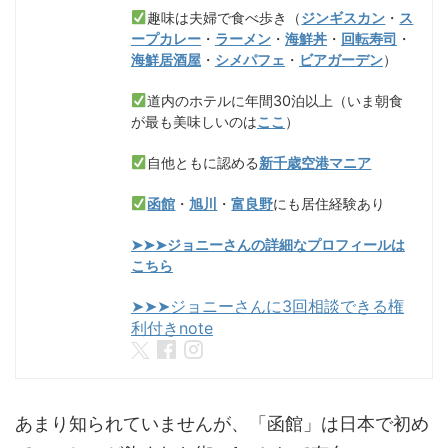
趣味は夫婦で食べ歩き（
ジンギスカン
・
ス
ープカレー
・
ラーメン
・
海鮮丼
・
回転寿司
・
海鮮居酒屋
・
シメパフェ
・
ビアガーデン
）
道内のホテルに年間30泊以上（いま朝食
が最も美味しいのは
ここ
）
自他ともに認める
新千歳空港マニア
函館
・
旭川
・
富良野
にも居住経験あり
➤➤➤ジョニーさんの詳細なプロフィールは
こちら
➤➤➤ジョニーさんに3回相談できる権
利付きnote
あまり知られていませんが、「函館」は日本で初め