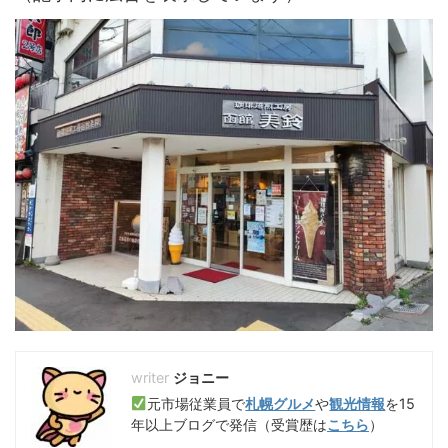
ジョニー
元市場従業員で
札幌グルメ
や
観光情報
を15
年以上ブログで発信（受賞歴は
こちら
）