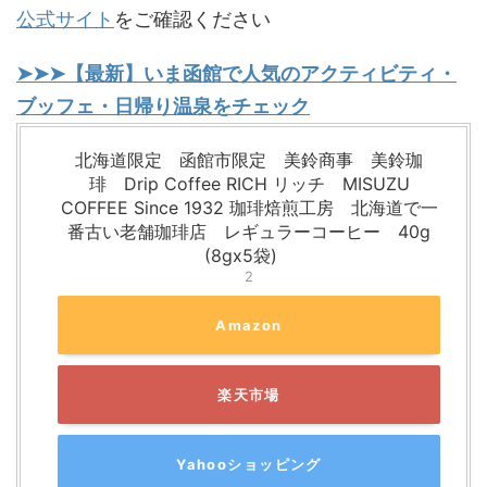
公式サイト
をご確認ください
➤➤➤【最新】いま函館で人気のアクティビティ・
ブッフェ・日帰り温泉をチェック
北海道限定 函館市限定 美鈴商事 美鈴珈
琲 Drip Coffee RICH リッチ MISUZU
COFFEE Since 1932 珈琲焙煎工房 北海道で一
番古い老舗珈琲店 レギュラーコーヒー 40g
(8gx5袋)
2
Amazon
楽天市場
Yahooショッピング