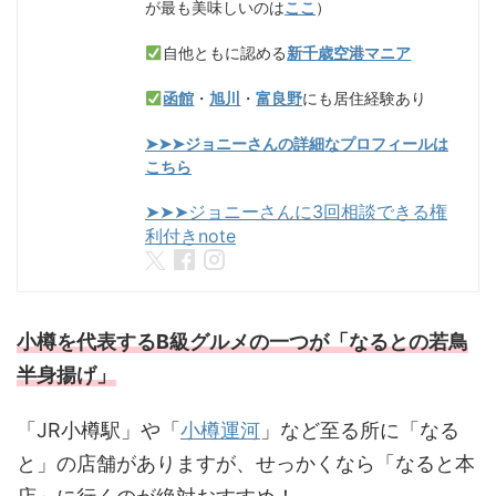
が最も美味しいのは
ここ
）
自他ともに認める
新千歳空港マニア
函館
・
旭川
・
富良野
にも居住経験あり
➤➤➤ジョニーさんの詳細なプロフィールは
こちら
➤➤➤ジョニーさんに3回相談できる権
利付きnote
小樽を代表するB級グルメの一つが「なるとの若鳥
半身揚げ」
「JR小樽駅」や「
小樽運河
」など至る所に「なる
と」の店舗がありますが、せっかくなら「なると本