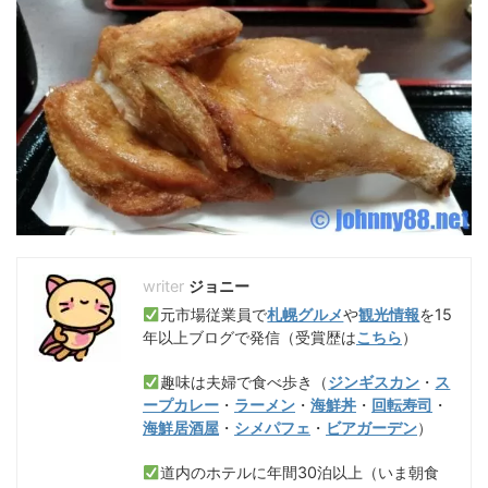
ジョニー
元市場従業員で
札幌グルメ
や
観光情報
を15
年以上ブログで発信（受賞歴は
こちら
）
趣味は夫婦で食べ歩き（
ジンギスカン
・
ス
ープカレー
・
ラーメン
・
海鮮丼
・
回転寿司
・
海鮮居酒屋
・
シメパフェ
・
ビアガーデン
）
道内のホテルに年間30泊以上（いま朝食