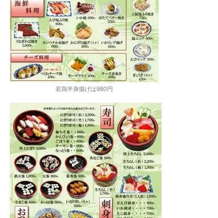
若鶏半身揚げは980円