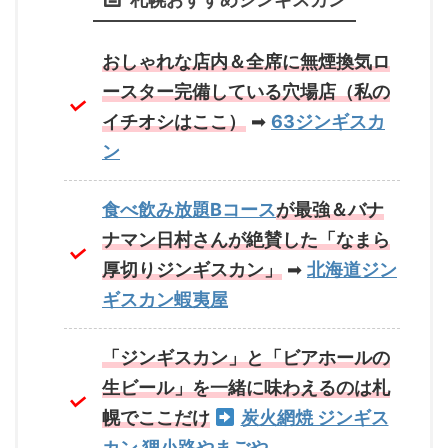
おしゃれな店内＆全席に無煙換気ロ
ースター完備している穴場店（私の
イチオシはここ）
➡
63ジンギスカ
ン
食べ飲み放題Bコース
が最強
＆バナ
ナマン日村さんが絶賛した「なまら
厚切りジンギスカン」
➡
北海道ジン
ギスカン蝦夷屋
「ジンギスカン」と「ビアホールの
生ビール」を一緒に味わえるのは札
幌でここだけ
炭火網焼 ジンギス
カン 狸小路やまごや