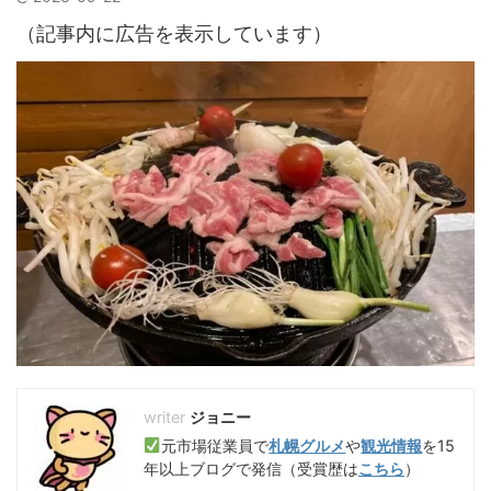
（記事内に広告を表示しています）
ジョニー
元市場従業員で
札幌グルメ
や
観光情報
を15
年以上ブログで発信（受賞歴は
こちら
）