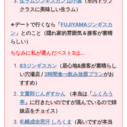
生ラムジンギスカン 山小屋
（
市内トップ
クラスに美味しい生ラム
）
※デートで行くなら「
FUJIYAMAジンギスカ
ン
」とのこと（隠れ家的雰囲気＆接客が素晴
らしい）
ちなみに私が選んだベスト3は…
63ジンギスカン
（
居心地&接客が素晴らし
い穴場店
/
2時間食べ飲み放題プラン
がお
すすめ
）
文重郎じんぎすかん
（
本当は「
ふくろう
亭
」に行きたいのですが混んでいるので姉
妹店をチョイス
）
札幌成吉思汗 しろくま
（
高いですが
本当