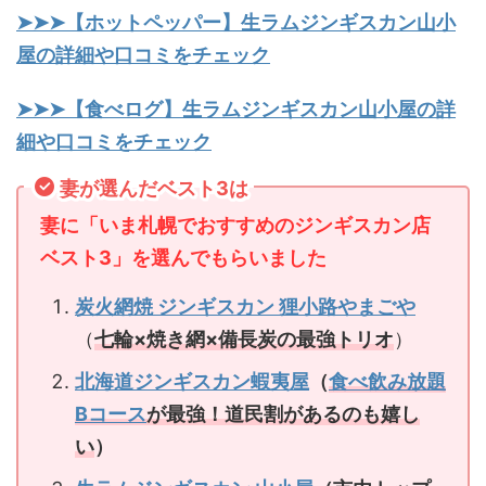
➤➤➤【ホットペッパー】生ラムジンギスカン山小
屋の詳細や口コミをチェック
➤➤➤【食べログ】生ラムジンギスカン山小屋の詳
細や口コミをチェック
妻が選んだベスト3は
妻に「いま札幌でおすすめのジンギスカン店
ベスト3」を選んでもらいました
炭火網焼 ジンギスカン 狸小路やまごや
（
七輪×焼き網×備長炭の最強トリオ
）
北海道ジンギスカン蝦夷屋
（
食べ飲み放題
Bコース
が最強！道民割があるのも嬉し
い
）