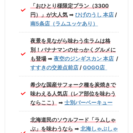
「おひとり様限定プラン（3300
円）」が大人気
➡
ひげのうし 本店
/
南5条店（ラムユッケあり）
夜景を見ながら味わう生ラムは格
別！バナナマンのせっかくグルメに
も登場
➡
夜空のジンギスカン 本店
/
すすきの交差点前店
/
GOGO店
希少な国産サフォーク種を炭焼きで
味わえる人気店（レア部位を味わう
ならここ）
➡
士別バーベーキュー
北海道民のソウルフード「ラムしゃ
ぶ」を味わうなら
➡
北海しゃぶしゃ