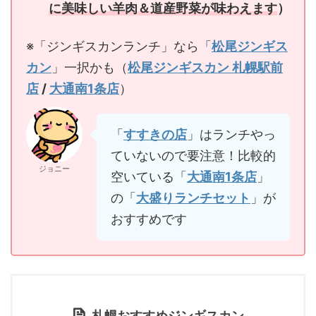
に美味しい羊肉＆道産野菜が味わえます
）
※「ジンギスカンランチ」なら「
松尾ジンギス
カン
」一択かも（
松尾ジンギスカン 札幌駅前
店
/
大通南1条店
）
「
すすきの店
」はランチやっ
ていないので要注意！比較的
ジョニー
空いている「
大通南1条店
」
の「
大盛りランチセット
」が
おすすめです
札幌おすすめジンギスカン