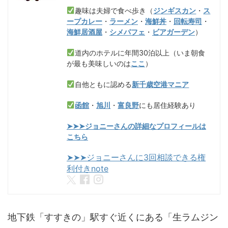
趣味は夫婦で食べ歩き（
ジンギスカン
・
ス
ープカレー
・
ラーメン
・
海鮮丼
・
回転寿司
・
海鮮居酒屋
・
シメパフェ
・
ビアガーデン
）
道内のホテルに年間30泊以上（いま朝食
が最も美味しいのは
ここ
）
自他ともに認める
新千歳空港マニア
函館
・
旭川
・
富良野
にも居住経験あり
➤➤➤ジョニーさんの詳細なプロフィールは
こちら
➤➤➤ジョニーさんに3回相談できる権
利付きnote
地下鉄「すすきの」駅すぐ近くにある「生ラムジン