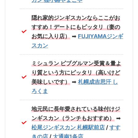
隠れ家的ジンギスカンならここがお
すすめ！デートにもピッタリ（妻の
お気に入り店）
➡
FUJIYAMAジンギ
スカン
ミシュラン ビブグルマン受賞＆量よ
り質という方にピッタリ（高いけど
美味しいです）
➡
札幌成吉思汗 し
ろくま
地元民に長年愛されている味付けジ
ンギスカン（ランチもおすすめ）
➡
松尾ジンギスカン 札幌駅前店
/
すす
きの店
/
大通南1条店