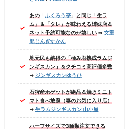
あの
「
ふくろう亭
」
と同じ「生ラ
ム」＆「タレ」が味わえる姉妹店＆
ネット予約可能なのが嬉しい
➡
文重
郎じんぎすかん
地元民も納得の「極み塩熟成ラムジ
ンギスカン」＆クチコミ高評価多数
➡
ジンギスカンゆうひ
石狩産ホゲットが絶品＆焼きミニト
マト食べ放題（妻のお気に入り店）
➡
生ラムジンギスカン 山小屋
ハーフサイズで3種類注文できる