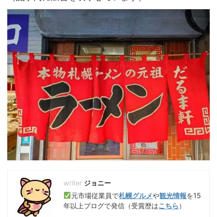
ジョニー
元市場従業員で
札幌グルメ
や
観光情報
を15
年以上ブログで発信（受賞歴は
こちら
）