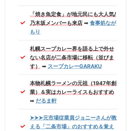
「焼き魚定食」が地元民にも大人気/
乃木坂メンバーも来店
➡
食事処なが
もり
札幌スープカレー界を語る上で外せ
ない名店が二条市場に移転（並びま
す）
➡
スープカレーGARAKU
本物札幌ラーメンの元祖（1947年創
業）＆実はカレーライスもおすすめ
➡
だるま軒
➤➤➤元市場従業員ジョニーさんが教
える「二条市場」のおすすめ＆覚え