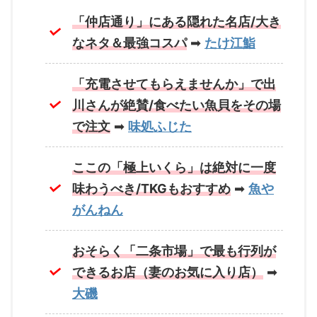
「仲店通り」にある隠れた名店/大き
なネタ＆最強コスパ
➡
たけ江鮨
「充電させてもらえませんか」で出
川さんが絶賛/食べたい魚貝をその場
で注文
➡
味処ふじた
ここの「極上いくら」は絶対に一度
味わうべき/TKGもおすすめ
➡
魚や
がんねん
おそらく「二条市場」で最も行列が
できるお店（妻のお気に入り店）
➡
大磯