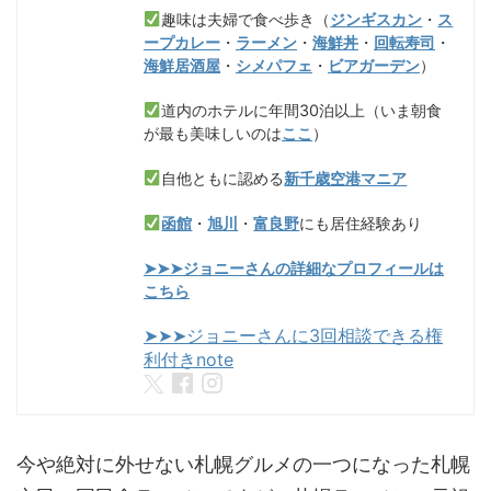
趣味は夫婦で食べ歩き（
ジンギスカン
・
ス
ープカレー
・
ラーメン
・
海鮮丼
・
回転寿司
・
海鮮居酒屋
・
シメパフェ
・
ビアガーデン
）
道内のホテルに年間30泊以上（いま朝食
が最も美味しいのは
ここ
）
自他ともに認める
新千歳空港マニア
函館
・
旭川
・
富良野
にも居住経験あり
➤➤➤ジョニーさんの詳細なプロフィールは
こちら
➤➤➤ジョニーさんに3回相談できる権
利付きnote
今や絶対に外せない札幌グルメの一つになった札幌