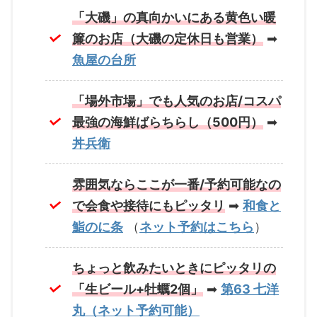
「大磯」の真向かいにある黄色い暖
簾のお店（大磯の定休日も営業）
➡
魚屋の台所
「場外市場」でも人気のお店/コスパ
最強の海鮮ばらちらし（500円）
➡
丼兵衛
雰囲気ならここが一番/予約可能なの
で会食や接待にもピッタリ
➡
和食と
鮨のに条
（
ネット予約はこちら
）
ちょっと飲みたいときにピッタリの
「生ビール+牡蠣2個」
➡
第63 七洋
丸（ネット予約可能）