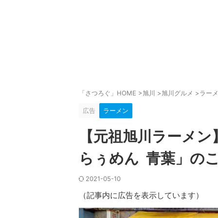
「さつろぐ」HOME
>
旭川
>
旭川グルメ
>
ラー
広告
ラーメン
【元祖旭川ラーメン
らぅめん 青葉」の
2021-05-10
（記事内に広告を表示しています）