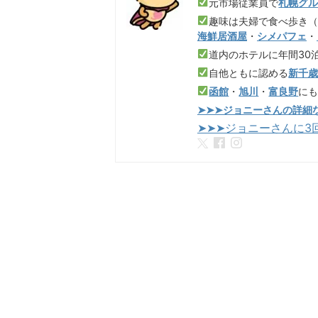
元市場従業員で
札幌グ
趣味は夫婦で食べ歩き
海鮮居酒屋
・
シメパフェ
・
道内のホテルに年間30
自他ともに認める
新千
函館
・
旭川
・
富良野
に
➤➤➤ジョニーさんの詳細
➤➤➤ジョニーさんに3