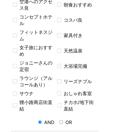
空港へのアクセ
朝食おすすめ
ス良
コンセプトホテ
コスパ良
ル
フィットネスジ
家具付き
ム
女子旅におすす
天然温泉
め
ジョニーさんの
大浴場完備
定宿
ラウンジ（アル
リーズナブル
コールあり）
サウナ
おしゃれ客室
狸小路商店街直
チカホ/地下街
結
直結
AND
OR