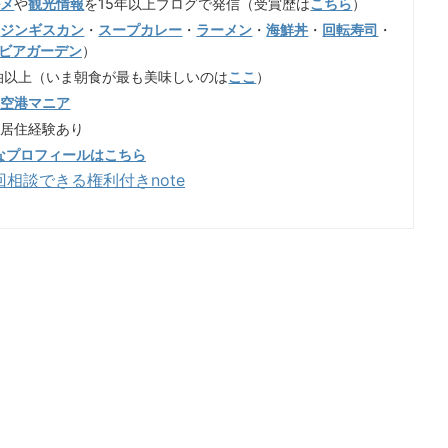
ルメ
や
観光情報
を15年以上ブログで発信（受賞歴は
こちら
）
（
ジンギスカン
・
スープカレー
・
ラーメン
・
海鮮丼
・
回転寿司
・
ビアガーデン
）
泊以上（いま朝食が最も美味しいのは
ここ
）
歳空港マニア
も居住経験あり
なプロフィールはこちら
回相談できる権利付きnote