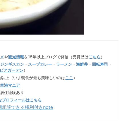
ルメ
や
観光情報
を15年以上ブログで発信（受賞歴は
こちら
）
（
ジンギスカン
・
スープカレー
・
ラーメン
・
海鮮丼
・
回転寿司
・
ビアガーデン
）
泊以上（いま朝食が最も美味しいのは
ここ
）
歳空港マニア
も居住経験あり
なプロフィールはこちら
回相談できる権利付きnote