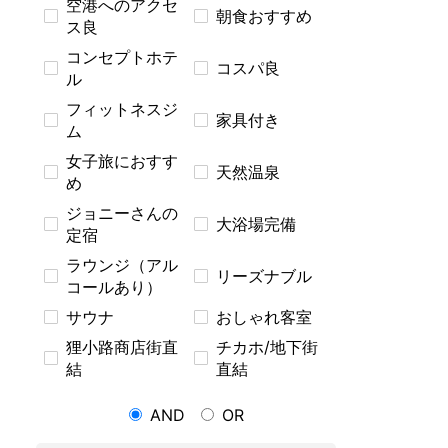
空港へのアクセ
朝食おすすめ
ス良
コンセプトホテ
コスパ良
ル
フィットネスジ
家具付き
ム
女子旅におすす
天然温泉
め
ジョニーさんの
大浴場完備
定宿
ラウンジ（アル
リーズナブル
コールあり）
サウナ
おしゃれ客室
狸小路商店街直
チカホ/地下街
結
直結
AND
OR