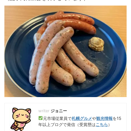
ジョニー
元市場従業員で
札幌グルメ
や
観光情報
を15
年以上ブログで発信（受賞歴は
こちら
）