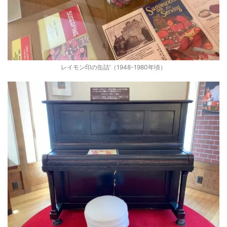
レイモン印の缶詰’（1948-1980年頃）