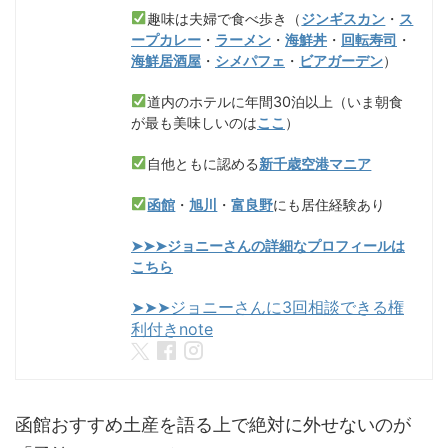
趣味は夫婦で食べ歩き（
ジンギスカン
・
ス
ープカレー
・
ラーメン
・
海鮮丼
・
回転寿司
・
海鮮居酒屋
・
シメパフェ
・
ビアガーデン
）
道内のホテルに年間30泊以上（いま朝食
が最も美味しいのは
ここ
）
自他ともに認める
新千歳空港マニア
函館
・
旭川
・
富良野
にも居住経験あり
➤➤➤ジョニーさんの詳細なプロフィールは
こちら
➤➤➤ジョニーさんに3回相談できる権
利付きnote
函館おすすめ土産を語る上で絶対に外せないのが