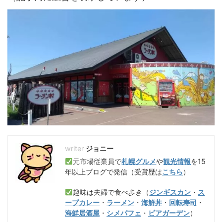
ジョニー
元市場従業員で
札幌グルメ
や
観光情報
を15
年以上ブログで発信（受賞歴は
こちら
）
趣味は夫婦で食べ歩き（
ジンギスカン
・
ス
ープカレー
・
ラーメン
・
海鮮丼
・
回転寿司
・
海鮮居酒屋
・
シメパフェ
・
ビアガーデン
）