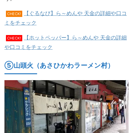
【ぐるなび】ら～めんや 天金の詳細や口コ
CHECK!
ミをチェック
【ホットペッパー】ら～めんや 天金の詳細
CHECK!
や口コミをチェック
⑤山頭火（あさひかわラーメン村）