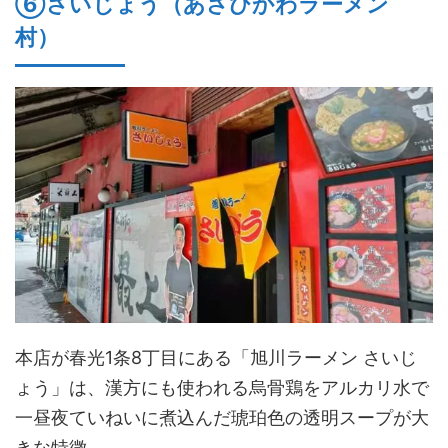
⑥さいじょう（あさひかわラーメン
村）
本店が春光1条8丁目にある「旭川ラーメン さいじ
ょう」は、漢方にも使われる烏骨鶏をアルカリ水で
一昼夜ていねいに煮込んだ琥珀色の透明スープが大
きな特徴。