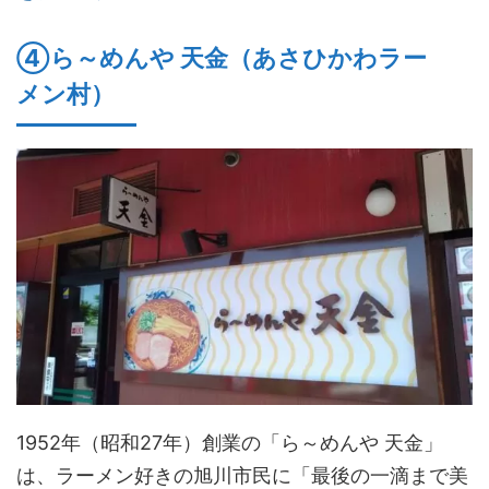
④ら～めんや 天金（あさひかわラー
メン村）
1952年（昭和27年）創業の「ら～めんや 天金」
は、ラーメン好きの旭川市民に「最後の一滴まで美