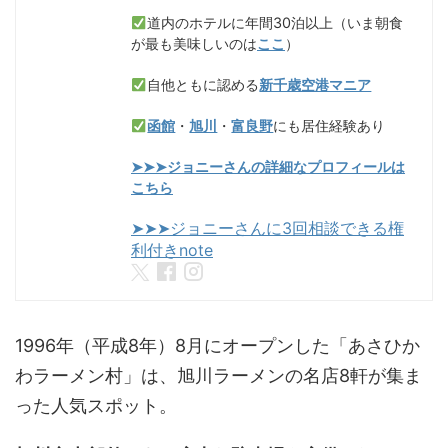
道内のホテルに年間30泊以上（いま朝食
が最も美味しいのは
ここ
）
自他ともに認める
新千歳空港マニア
函館
・
旭川
・
富良野
にも居住経験あり
➤➤➤ジョニーさんの詳細なプロフィールは
こちら
➤➤➤ジョニーさんに3回相談できる権
利付きnote
1996年（平成8年）8月にオープンした「あさひか
わラーメン村」は、旭川ラーメンの名店8軒が集ま
った人気スポット。