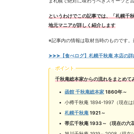
ま札幌で絶対に味わうべきスイーツと
というわけでこの記事では、「札幌千秋
地元マニアが詳しく紹介します
※記事内の情報は取材当時のものです。
➤➤➤【食べログ】札幌千秋庵 本店の
ポイント
千秋庵総本家からの流れをまとめて
函館 千秋庵総本家
1860年～
小樽千秋庵 1894-1997（現在
札幌千秋庵
1921～
帯広千秋庵 1933～（現在の六
旭川千秋庵 1919～2008（現