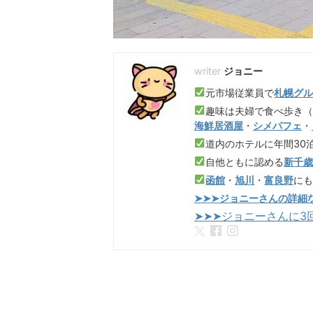
ジョニー
元市場従業員で
札幌グ
趣味は夫婦で食べ歩き
海鮮居酒屋
・
シメパフェ
・
道内のホテルに年間30
自他ともに認める
新千
函館
・
旭川
・
富良野
に
➤➤➤ジョニーさんの詳細
➤➤➤ジョニーさんに3