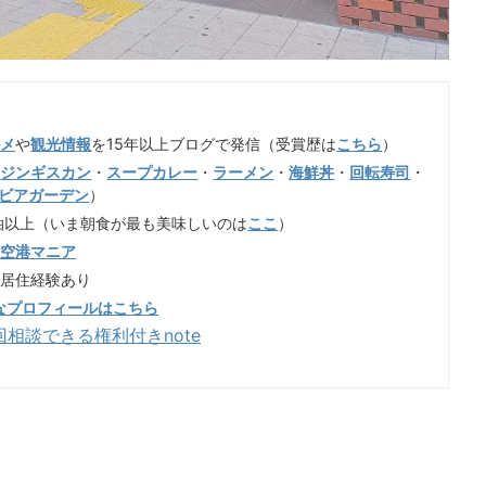
ルメ
や
観光情報
を15年以上ブログで発信（受賞歴は
こちら
）
（
ジンギスカン
・
スープカレー
・
ラーメン
・
海鮮丼
・
回転寿司
・
ビアガーデン
）
泊以上（いま朝食が最も美味しいのは
ここ
）
歳空港マニア
も居住経験あり
なプロフィールはこちら
回相談できる権利付きnote