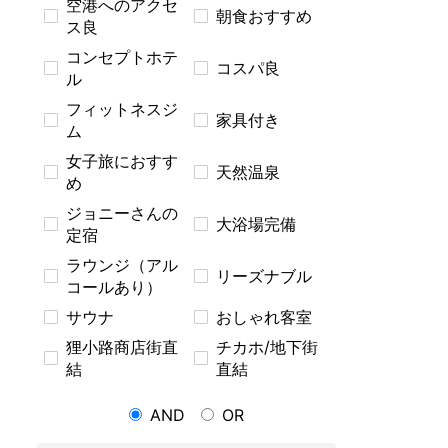
空港へのアクセ
朝食おすすめ
ス良
コンセプトホテ
コスパ良
ル
フィットネスジ
家具付き
ム
女子旅におすす
天然温泉
め
ジョニーさんの
大浴場完備
定宿
ラウンジ（アル
リーズナブル
コールあり）
サウナ
おしゃれ客室
狸小路商店街直
チカホ/地下街
結
直結
AND
OR