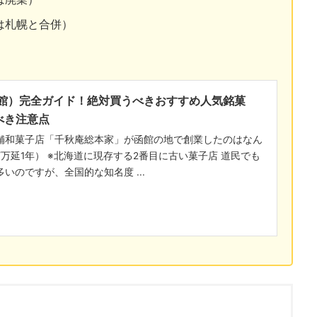
在は札幌と合併）
館）完全ガイド！絶対買うべきおすすめ人気銘菓
べき注意点
舗和菓子店「千秋庵総本家」が函館の地で創業したのはなん
年/万延1年） ※北海道に現存する2番目に古い菓子店 道民でも
いのですが、全国的な知名度 ...