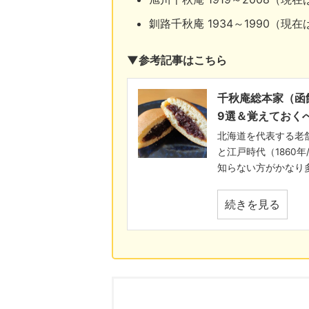
釧路千秋庵 1934～1990（現
▼参考記事はこちら
千秋庵総本家（函
9選＆覚えておく
北海道を代表する老
と江戸時代（1860
知らない方がかなり多
続きを見る