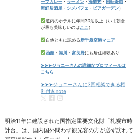
ープカレー
・
ラーメン
・
海鮮丼
・
回転寿司
・
海鮮居酒屋
・
シメパフェ
・
ビアガーデン
）
道内のホテルに年間30泊以上（いま朝食
が最も美味しいのは
ここ
）
自他ともに認める
新千歳空港マニア
函館
・
旭川
・
富良野
にも居住経験あり
➤➤➤ジョニーさんの詳細なプロフィールは
こちら
➤➤➤ジョニーさんに3回相談できる権
利付きnote
明治11年に建設された国指定重要文化財「札幌市時
計台」は、国内国外問わず観光客の方が必ず訪れて