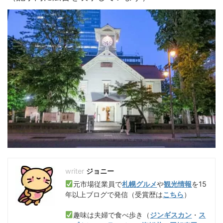
ジョニー
元市場従業員で
札幌グルメ
や
観光情報
を15
年以上ブログで発信（受賞歴は
こちら
）
趣味は夫婦で食べ歩き（
ジンギスカン
・
ス