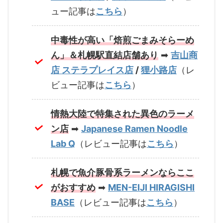
ュー記事は
こちら
）
中毒性が高い「焙煎ごまみそらーめ
ん」＆札幌駅直結店舗あり
➡
吉山商
店 ステラプレイス店
/
狸小路店
（レ
ビュー記事は
こちら
）
情熱大陸で特集された異色のラーメ
ン店
➡
Japanese Ramen Noodle
Lab Q
（レビュー記事は
こちら
）
札幌で魚介豚骨系ラーメンならここ
がおすすめ
➡
MEN-EIJI HIRAGISHI
BASE
（レビュー記事は
こちら
）