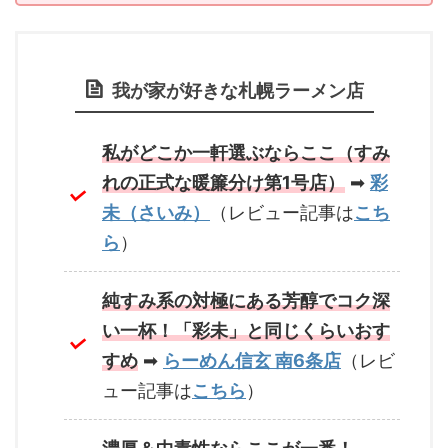
我が家が好きな札幌ラーメン店
私がどこか一軒選ぶならここ（すみ
れの正式な暖簾分け第1号店）
➡
彩
未（さいみ）
（レビュー記事は
こち
ら
）
純すみ系の対極にある芳醇でコク深
い一杯！「彩未」と同じくらいおす
すめ
➡
らーめん信玄 南6条店
（レビ
ュー記事は
こちら
）