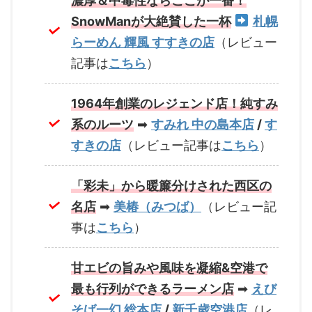
濃厚＆中毒性ならここが一番！
SnowManが大絶賛した一杯
札幌
らーめん 輝風 すすきの店
（レビュー
記事は
こちら
）
1964年創業のレジェンド店！純すみ
系のルーツ
➡
すみれ 中の島本店
/
す
すきの店
（レビュー記事は
こちら
）
「彩未」から暖簾分けされた西区の
名店
➡
美椿（みつば）
（レビュー記
事は
こちら
）
甘エビの旨みや風味を凝縮&空港で
最も行列ができるラーメン店
➡
えび
そば一幻 総本店
/
新千歳空港店
（レ