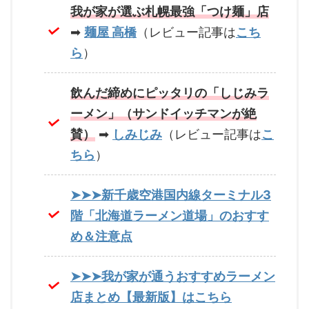
我が家が選ぶ札幌最強「つけ麺」店
➡
麺屋 高橋
（レビュー記事は
こち
ら
）
飲んだ締めにピッタリの「しじみラ
ーメン」（サンドイッチマンが絶
賛）
➡
しみじみ
（レビュー記事は
こ
ちら
）
➤➤➤新千歳空港国内線ターミナル3
階「北海道ラーメン道場」のおすす
め＆注意点
➤➤➤我が家が通うおすすめラーメン
店まとめ【最新版】はこちら