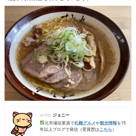
ジョニー
元市場従業員で
札幌グルメ
や
観光情報
を15
年以上ブログで発信（受賞歴は
こちら
）