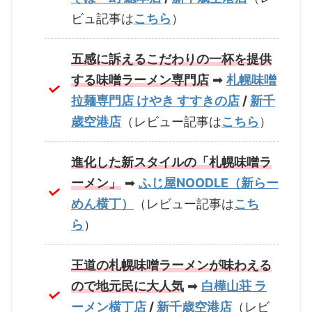
ビュ記事は
こちら
）
五感に訴えるこだわりの一杯を提供
する味噌ラーメン専門店
➡
札幌味噌
拉麺専門店 けやき すすきの店
/
新千
歳空港店
（レビュー記事は
こちら
）
進化した新スタイルの「札幌味噌ラ
ーメン」
➡
ふじ屋NOODLE（新らー
めん横丁）
（レビュー記事は
こち
ら
）
王道の札幌味噌ラーメンが味わえる
ので地元民に大
人気
➡
白樺山荘 ラ
ーメン横丁店
/
新千歳空港店
（レビ