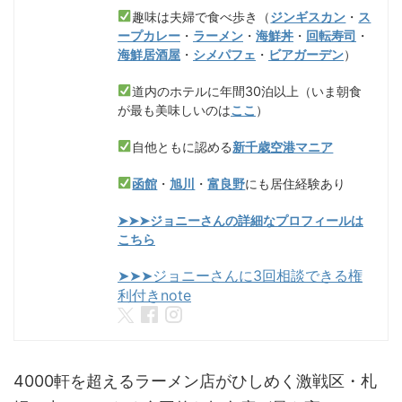
趣味は夫婦で食べ歩き（
ジンギスカン
・
ス
ープカレー
・
ラーメン
・
海鮮丼
・
回転寿司
・
海鮮居酒屋
・
シメパフェ
・
ビアガーデン
）
道内のホテルに年間30泊以上（いま朝食
が最も美味しいのは
ここ
）
自他ともに認める
新千歳空港マニア
函館
・
旭川
・
富良野
にも居住経験あり
➤➤➤ジョニーさんの詳細なプロフィールは
こちら
➤➤➤ジョニーさんに3回相談できる権
利付きnote
4000軒を超えるラーメン店がひしめく激戦区・札