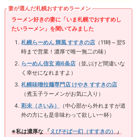
妻が選んだ札幌おすすめラーメン
ラーメン好きの妻に「いま札幌でおすすめし
たいラーメン」を聞いてみました
札幌らーめん 輝風 すすきの店
（11時～翌5
時まで営業！濃厚で唯一無二の味）
らーめん信玄 南6条店
（並ぶけど間違いな
く幸せになれますよ）
札幌味噌拉麺専門店 けやき すすきの店
（煮玉子ラーメンがお気に入り）
彩未（さいみ）
（中心部から外れますが道
外の方にも是非味わって欲しい一杯）
※私は濃厚な 「
えびそば一幻（すすきの）
」