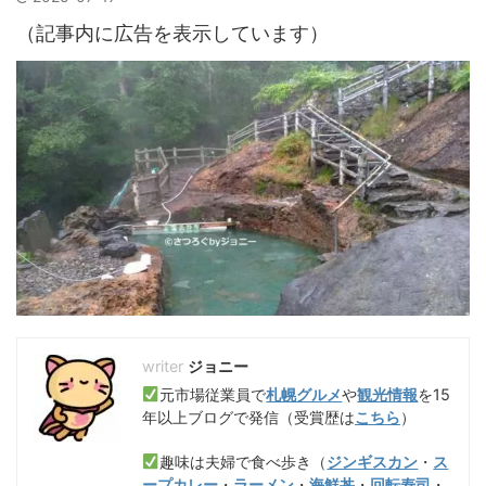
（記事内に広告を表示しています）
ジョニー
元市場従業員で
札幌グルメ
や
観光情報
を15
年以上ブログで発信（受賞歴は
こちら
）
趣味は夫婦で食べ歩き（
ジンギスカン
・
ス
ープカレー
・
ラーメン
・
海鮮丼
・
回転寿司
・