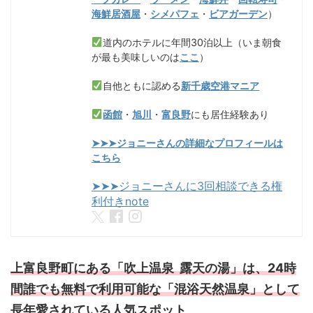
海鮮居酒屋
・
シメパフェ
・
ビアガーデン
）
道内のホテルに年間30泊以上（いま朝食
が最も美味しいのは
ここ
）
自他ともに認める
新千歳空港マニア
函館
・
旭川
・
富良野
にも居住経験あり
➤➤➤ジョニーさんの詳細なプロフィールは
こちら
➤➤➤ジョニーさんに3回相談できる権
利付きnote
上富良野町にある「吹上温泉 露天の湯」は、24時
間誰でも無料で利用可能な「混浴天然温泉」として
長年愛されている人気スポット