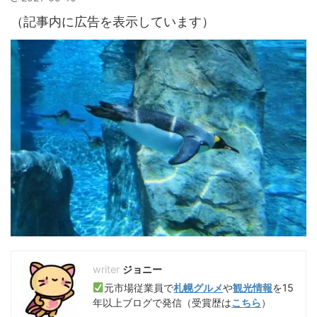
（記事内に広告を表示しています）
ジョニー
元市場従業員で
札幌グルメ
や
観光情報
を15
年以上ブログで発信（受賞歴は
こちら
）