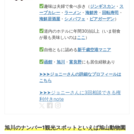
趣味は夫婦で食べ歩き（
ジンギスカン
・
ス
ープカレー
・
ラーメン
・
海鮮丼
・
回転寿司
・
海鮮居酒屋
・
シメパフェ
・
ビアガーデン
）
道内のホテルに年間30泊以上（いま朝食
が最も美味しいのは
ここ
）
自他ともに認める
新千歳空港マニア
函館
・
旭川
・
富良野
にも居住経験あり
➤➤➤ジョニーさんの詳細なプロフィールは
こちら
➤➤➤ジョニーさんに3回相談できる権
利付きnote
旭川のナンバー1観光スポットといえば旭山動物園